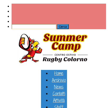
Home
Archivio
News
Contatti
Attività
Staff