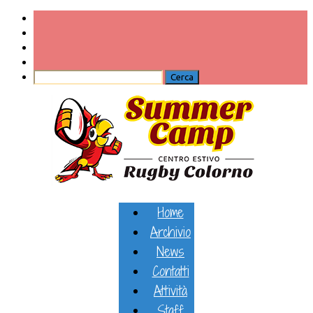
Home
Archivio
News
Contatti
Attività
Staff