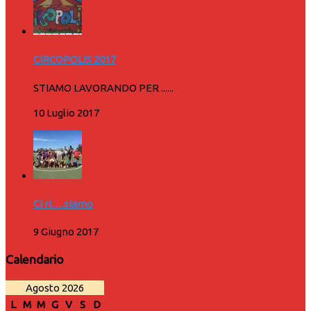
CIRCOPOLIS 2017
STIAMO LAVORANDO PER ......
10 Luglio 2017
Ci ri….siamo
9 Giugno 2017
Calendario
Agosto 2026
L
M
M
G
V
S
D