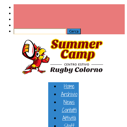
Home
Archivio
News
Contatti
Attività
Staff