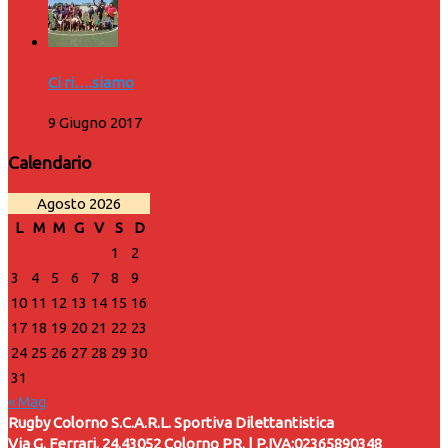
Ci ri….siamo
9 Giugno 2017
Calendario
Agosto 2026
L
M
M
G
V
S
D
1
2
3
4
5
6
7
8
9
10
11
12
13
14
15
16
17
18
19
20
21
22
23
24
25
26
27
28
29
30
31
« Mag
Rugby Colorno S.C.A.R.L. Sportiva Dilettantistica
Via G. Ferrari, 24,43052 Colorno PR. | P.IVA:02365890348