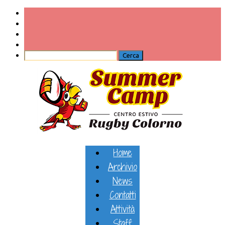
Home
Archivio
News
Contatti
Attività
Staff