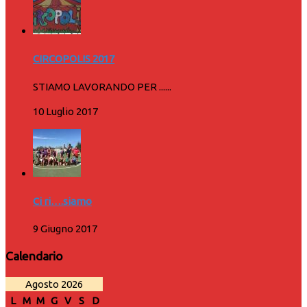
CIRCOPOLIS 2017
STIAMO LAVORANDO PER ......
10 Luglio 2017
Ci ri….siamo
9 Giugno 2017
Calendario
Agosto 2026
L
M
M
G
V
S
D