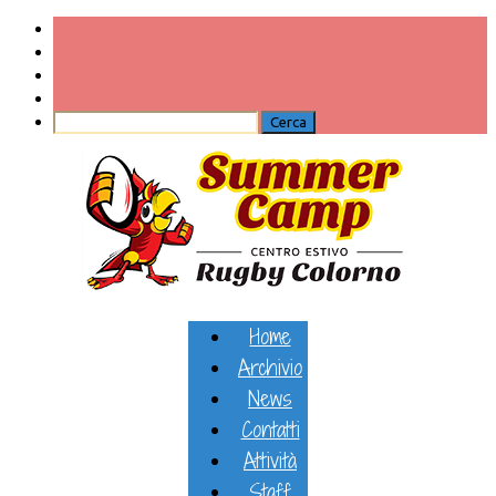
Home
Archivio
News
Contatti
Attività
Staff