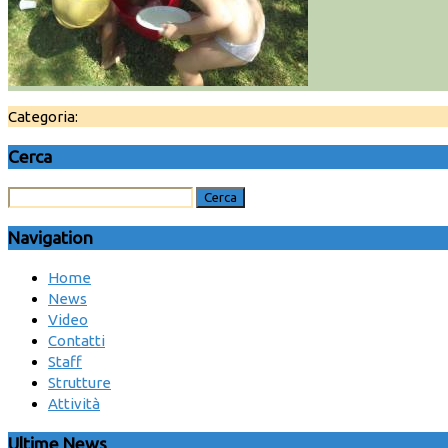
Categoria:
Cerca
Navigation
Home
News
Video
Contatti
Staff
Strutture
Attività
Ultime News