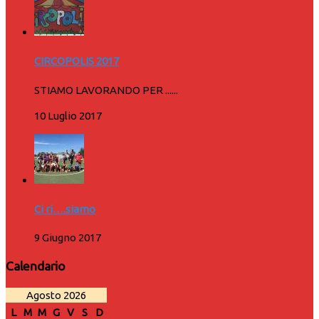
CIRCOPOLIS 2017
STIAMO LAVORANDO PER ......
10 Luglio 2017
Ci ri….siamo
9 Giugno 2017
Calendario
Agosto 2026
L
M
M
G
V
S
D