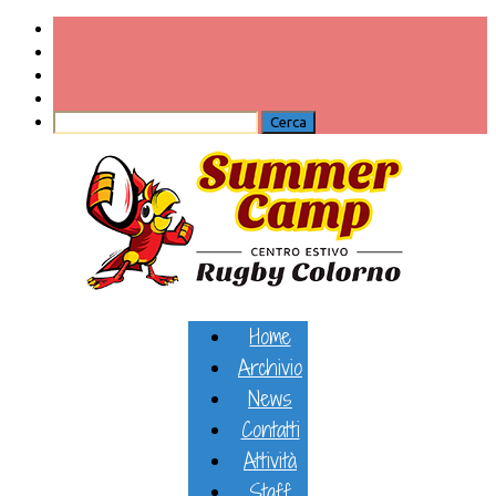
Home
Archivio
News
Contatti
Attività
Staff