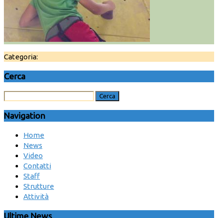
Categoria:
Cerca
Navigation
Home
News
Video
Contatti
Staff
Strutture
Attività
Ultime News