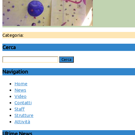
Categoria:
Cerca
Navigation
Home
News
Video
Contatti
Staff
Strutture
Attività
Ultime News