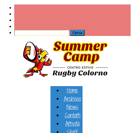
Home
Archivio
News
Contatti
Attività
Staff