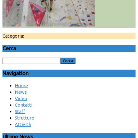
Categoria:
Cerca
Navigation
Home
News
Video
Contatti
Staff
Strutture
Attività
Ultime News