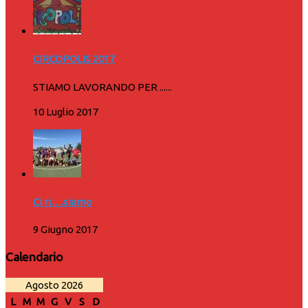
CIRCOPOLIS 2017
STIAMO LAVORANDO PER ......
10 Luglio 2017
Ci ri….siamo
9 Giugno 2017
Calendario
Agosto 2026
L
M
M
G
V
S
D