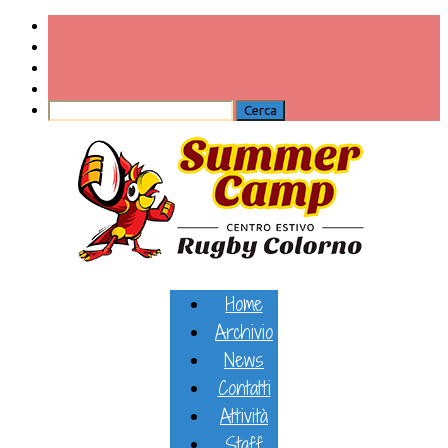
Home
Archivio
News
Contatti
Attività
Staff