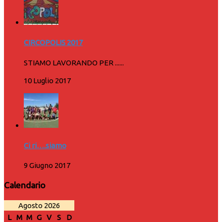
CIRCOPOLIS 2017
STIAMO LAVORANDO PER ......
10 Luglio 2017
Ci ri….siamo
9 Giugno 2017
Calendario
Agosto 2026
L
M
M
G
V
S
D