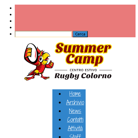
Home
Archivio
News
Contatti
Attività
Staff