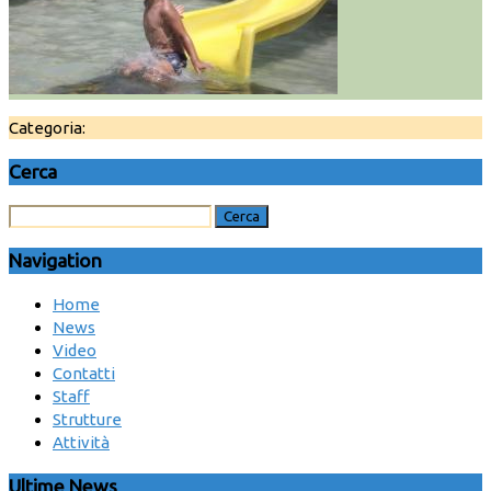
Categoria:
Cerca
Navigation
Home
News
Video
Contatti
Staff
Strutture
Attività
Ultime News