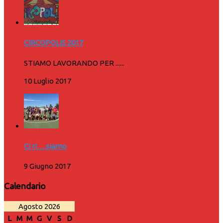
CIRCOPOLIS 2017
STIAMO LAVORANDO PER ......
10 Luglio 2017
Ci ri….siamo
9 Giugno 2017
Calendario
Agosto 2026
L
M
M
G
V
S
D