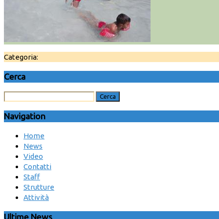
Categoria:
Cerca
Navigation
Home
News
Video
Contatti
Staff
Strutture
Attività
Ultime News