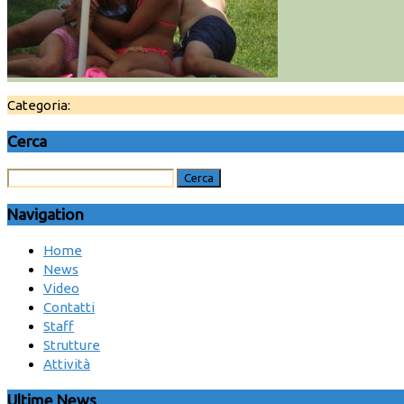
Categoria:
Cerca
Navigation
Home
News
Video
Contatti
Staff
Strutture
Attività
Ultime News