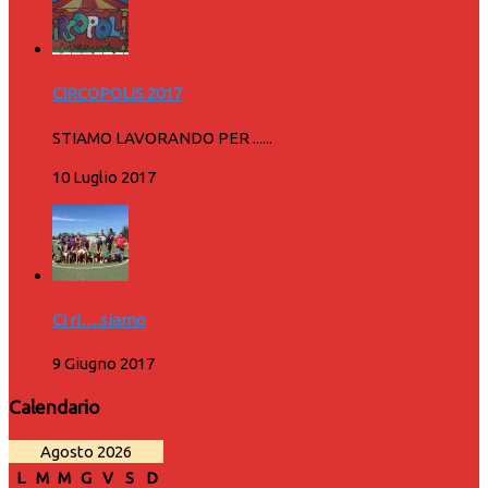
CIRCOPOLIS 2017
STIAMO LAVORANDO PER ......
10 Luglio 2017
Ci ri….siamo
9 Giugno 2017
Calendario
Agosto 2026
L
M
M
G
V
S
D