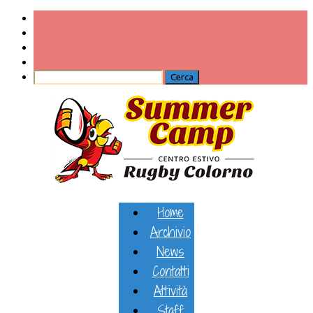
Home
Archivio
News
Contatti
Attività
Staff