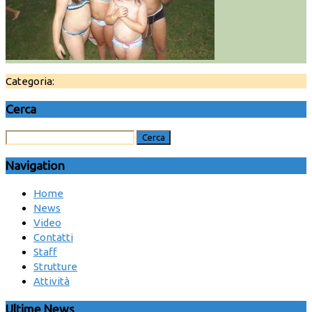
Categoria:
Cerca
Navigation
Home
News
Video
Contatti
Staff
Strutture
Attività
Ultime News