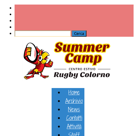
Home
Archivio
News
Contatti
Attività
Staff