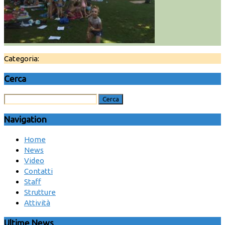
Categoria:
Cerca
Navigation
Home
News
Video
Contatti
Staff
Strutture
Attività
Ultime News