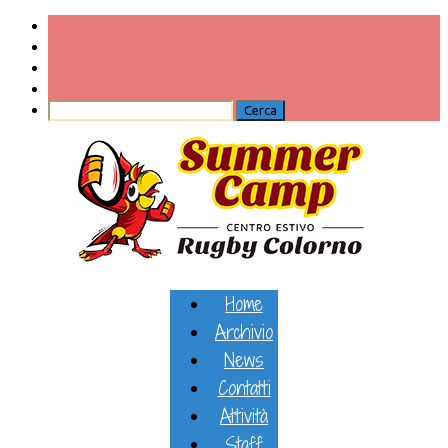
Home
Archivio
News
Contatti
Attività
Staff