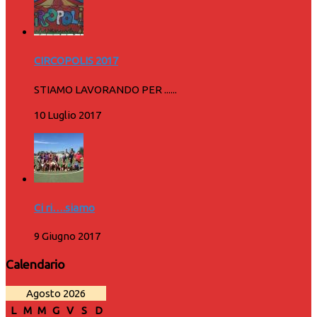
CIRCOPOLIS 2017
STIAMO LAVORANDO PER ......
10 Luglio 2017
Ci ri….siamo
9 Giugno 2017
Calendario
Agosto 2026
L
M
M
G
V
S
D