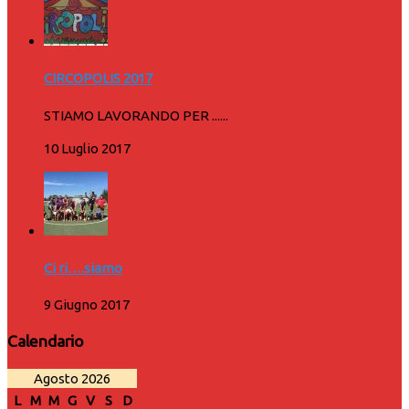
CIRCOPOLIS 2017
STIAMO LAVORANDO PER ......
10 Luglio 2017
Ci ri….siamo
9 Giugno 2017
Calendario
Agosto 2026
L
M
M
G
V
S
D