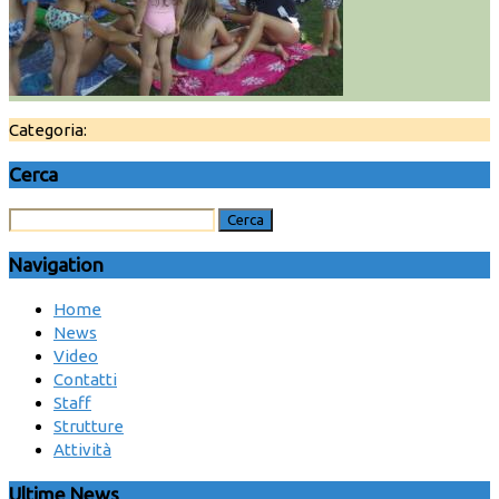
Categoria:
Cerca
Navigation
Home
News
Video
Contatti
Staff
Strutture
Attività
Ultime News