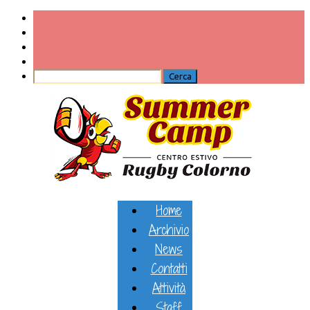
Home
Archivio
News
Contatti
Attività
Staff