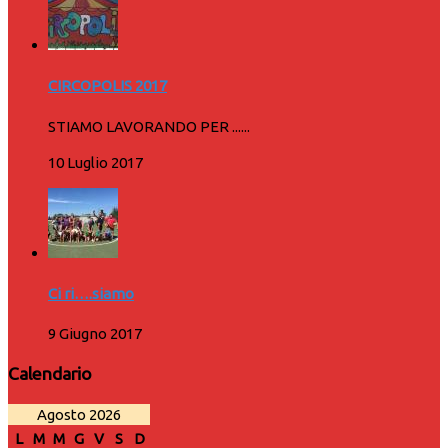
CIRCOPOLIS 2017
STIAMO LAVORANDO PER ......
10 Luglio 2017
Ci ri….siamo
9 Giugno 2017
Calendario
Agosto 2026
L
M
M
G
V
S
D