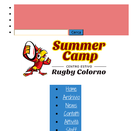
Home
Archivio
News
Contatti
Attività
Staff