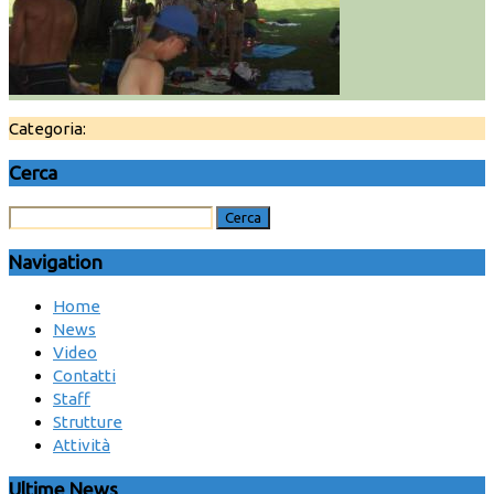
Categoria:
Cerca
Navigation
Home
News
Video
Contatti
Staff
Strutture
Attività
Ultime News