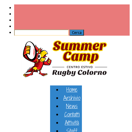
Home
Archivio
News
Contatti
Attività
Staff