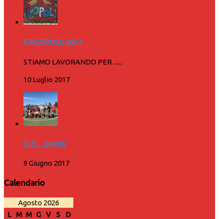
CIRCOPOLIS 2017
STIAMO LAVORANDO PER ......
10 Luglio 2017
Ci ri….siamo
9 Giugno 2017
Calendario
Agosto 2026
L
M
M
G
V
S
D