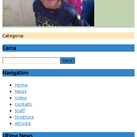
Categoria:
Cerca
Navigation
Home
News
Video
Contatti
Staff
Strutture
Attività
Ultime News