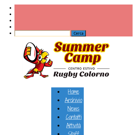
Home
Archivio
News
Contatti
Attività
Staff