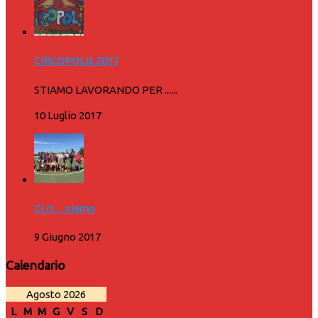
CIRCOPOLIS 2017
STIAMO LAVORANDO PER ......
10 Luglio 2017
Ci ri….siamo
9 Giugno 2017
Calendario
Agosto 2026
L
M
M
G
V
S
D