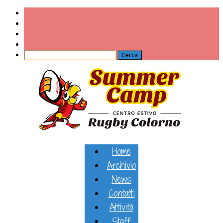
Home
Archivio
News
Contatti
Attività
Staff