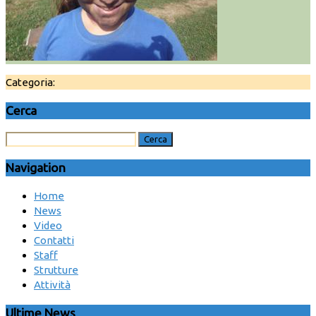
Categoria:
Cerca
Navigation
Home
News
Video
Contatti
Staff
Strutture
Attività
Ultime News