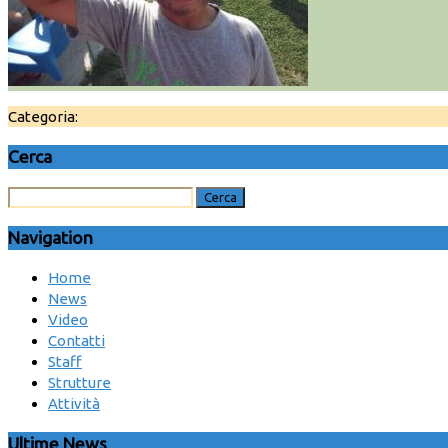
Categoria:
Cerca
Navigation
Home
News
Video
Contatti
Staff
Strutture
Attività
Ultime News