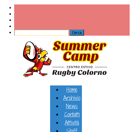
Home
Archivio
News
Contatti
Attività
Staff