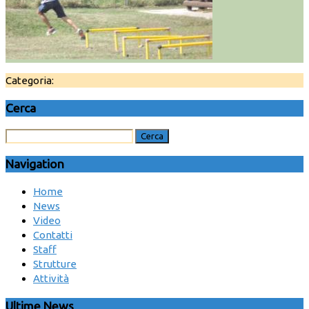
Categoria:
Cerca
Navigation
Home
News
Video
Contatti
Staff
Strutture
Attività
Ultime News