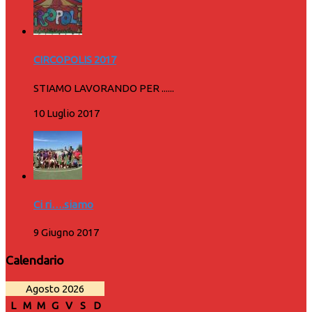
CIRCOPOLIS 2017
STIAMO LAVORANDO PER ......
10 Luglio 2017
Ci ri….siamo
9 Giugno 2017
Calendario
Agosto 2026
L
M
M
G
V
S
D