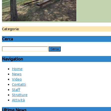
Categoria:
Cerca
Navigation
Home
News
Video
Contatti
Staff
Strutture
Attività
Ultime News