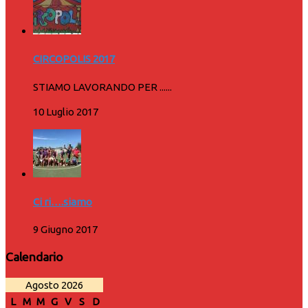
CIRCOPOLIS 2017
STIAMO LAVORANDO PER ......
10 Luglio 2017
Ci ri….siamo
9 Giugno 2017
Calendario
Agosto 2026
L
M
M
G
V
S
D