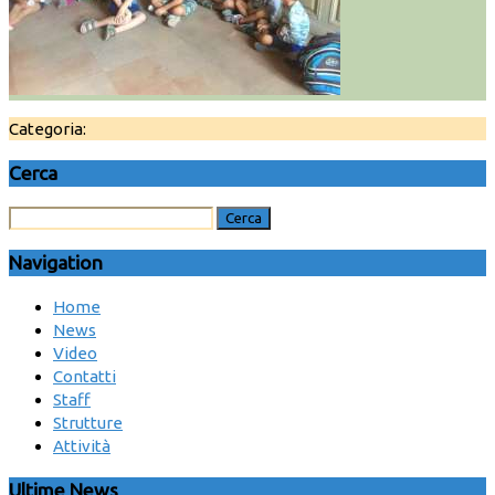
Categoria:
Cerca
Navigation
Home
News
Video
Contatti
Staff
Strutture
Attività
Ultime News