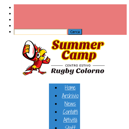
Home
Archivio
News
Contatti
Attività
Staff