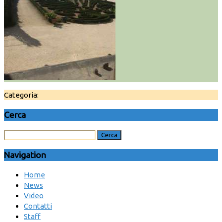
Categoria:
Cerca
Navigation
Home
News
Video
Contatti
Staff