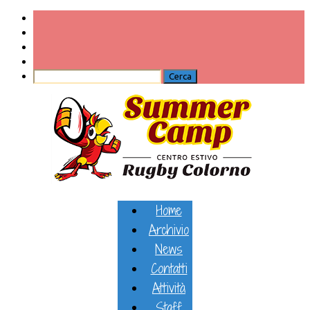
Home
Archivio
News
Contatti
Attività
Staff