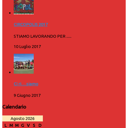
CIRCOPOLIS 2017
STIAMO LAVORANDO PER ......
10 Luglio 2017
Ci ri….siamo
9 Giugno 2017
Calendario
Agosto 2026
L
M
M
G
V
S
D