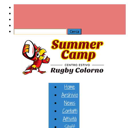
Home
Archivio
News
Contatti
Attività
Staff