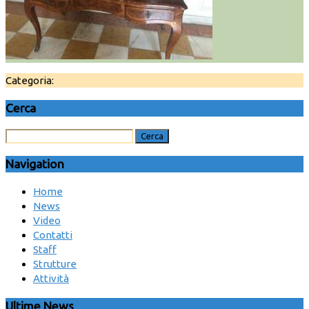
Categoria:
Cerca
Navigation
Home
News
Video
Contatti
Staff
Strutture
Attività
Ultime News