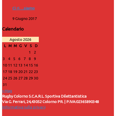
Ci ri….siamo
9 Giugno 2017
Calendario
Agosto 2026
L
M
M
G
V
S
D
1
2
3
4
5
6
7
8
9
10
11
12
13
14
15
16
17
18
19
20
21
22
23
24
25
26
27
28
29
30
31
« Mag
Rugby Colorno S.C.A.R.L. Sportiva Dilettantistica
Via G. Ferrari, 24,43052 Colorno PR. | P.IVA:02365890348
Informativa sulla privacy