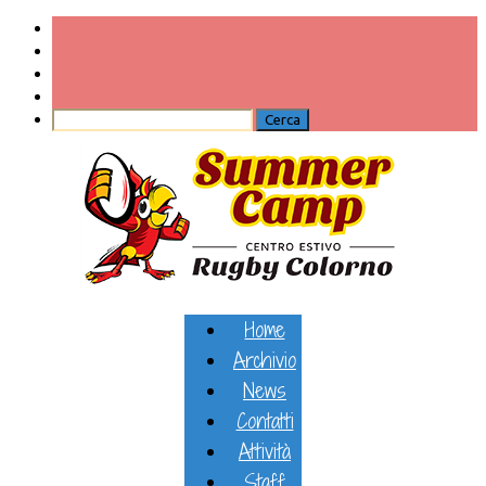
Home
Archivio
News
Contatti
Attività
Staff