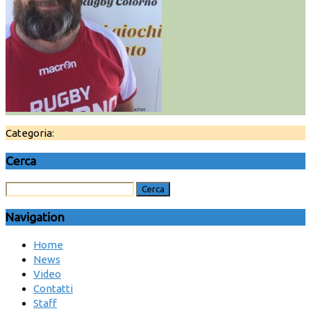
Categoria:
Cerca
Navigation
Home
News
Video
Contatti
Staff