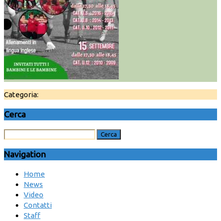
Categoria:
Cerca
Navigation
Home
News
Video
Contatti
Staff