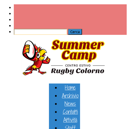
Home
Archivio
News
Contatti
Attività
Staff