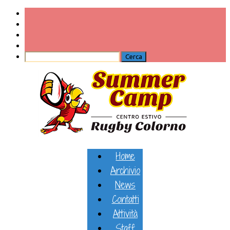
Home
Archivio
News
Contatti
Attività
Staff