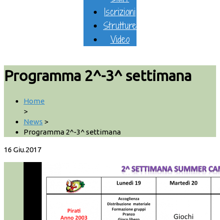
Iscrizioni
Strutture
Video
Programma 2^-3^ settimana
Home
>
News
>
Programma 2^-3^ settimana
16
Giu.2017