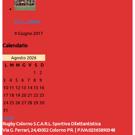
Ci ri….siamo
9 Giugno 2017
Calendario
Agosto 2026
L
M
M
G
V
S
D
1
2
3
4
5
6
7
8
9
10
11
12
13
14
15
16
17
18
19
20
21
22
23
24
25
26
27
28
29
30
31
« Mag
Rugby Colorno S.C.A.R.L. Sportiva Dilettantistica
Via G. Ferrari, 24,43052 Colorno PR. | P.IVA:02365890348