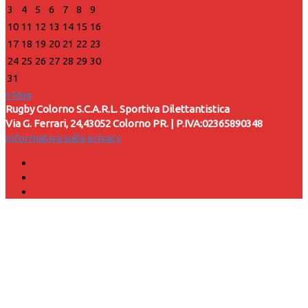
3
4
5
6
7
8
9
10
11
12
13
14
15
16
17
18
19
20
21
22
23
24
25
26
27
28
29
30
31
« Mag
Rugby Colorno S.C.A.R.L. Sportiva Dilettantistica
Via G. Ferrari, 24,43052 Colorno PR. | P.IVA:02365890348
Informativa sulla privacy