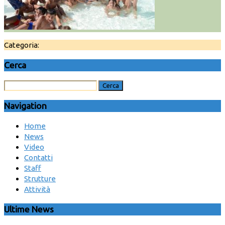
Categoria:
Cerca
Navigation
Home
News
Video
Contatti
Staff
Strutture
Attività
Ultime News