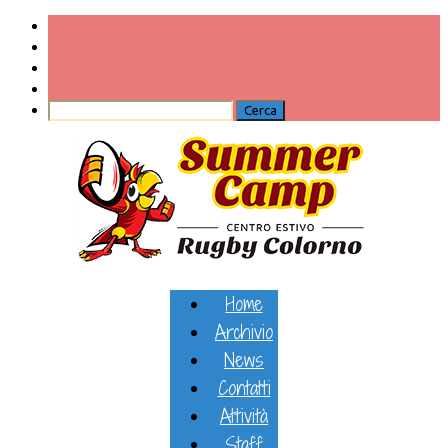
Home
Archivio
News
Contatti
Attività
Staff