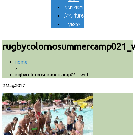
Iscrizioni
Strutture
Video
rugbycolornosummercamp021_
Home
>
rugbycolornosummercamp021_web
2
Mag.2017