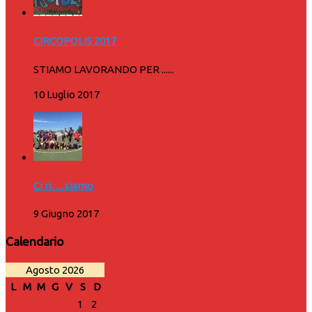
CIRCOPOLIS 2017
STIAMO LAVORANDO PER ......
10 Luglio 2017
Ci ri….siamo
9 Giugno 2017
Calendario
Agosto 2026
L
M
M
G
V
S
D
1
2