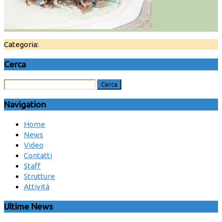
Categoria:
Cerca
Navigation
Home
News
Video
Contatti
Staff
Strutture
Attività
Ultime News