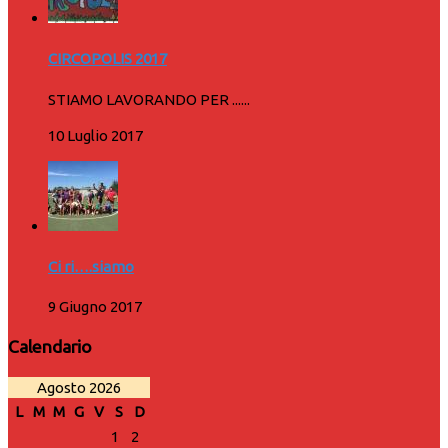
CIRCOPOLIS 2017
STIAMO LAVORANDO PER ......
10 Luglio 2017
Ci ri….siamo
9 Giugno 2017
Calendario
Agosto 2026
L
M
M
G
V
S
D
1
2