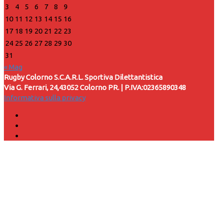
3
4
5
6
7
8
9
10
11
12
13
14
15
16
17
18
19
20
21
22
23
24
25
26
27
28
29
30
31
« Mag
Rugby Colorno S.C.A.R.L. Sportiva Dilettantistica
Via G. Ferrari, 24,43052 Colorno PR. | P.IVA:02365890348
Informativa sulla privacy