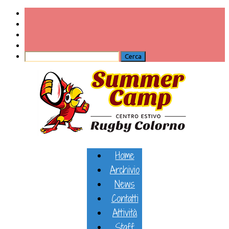
Home
Archivio
News
Contatti
Attività
Staff