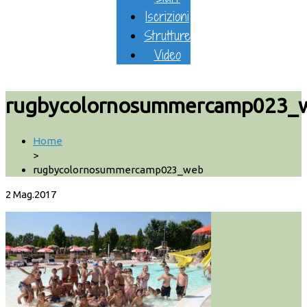
Iscrizioni
Strutture
Video
rugbycolornosummercamp023_
Home
>
rugbycolornosummercamp023_web
2
Mag.2017