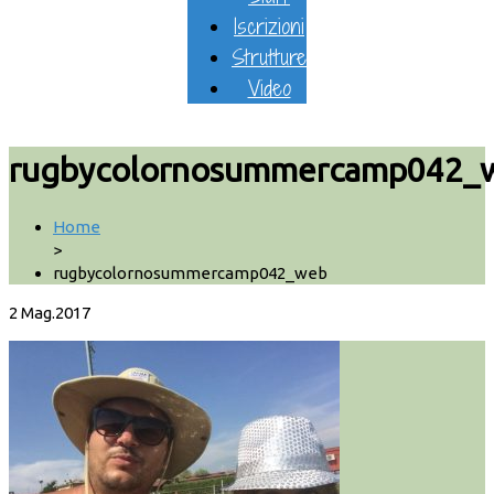
Iscrizioni
Strutture
Video
rugbycolornosummercamp042_
Home
>
rugbycolornosummercamp042_web
2
Mag.2017