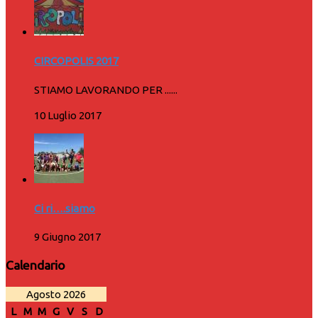
CIRCOPOLIS 2017
STIAMO LAVORANDO PER ......
10 Luglio 2017
Ci ri….siamo
9 Giugno 2017
Calendario
Agosto 2026
L
M
M
G
V
S
D