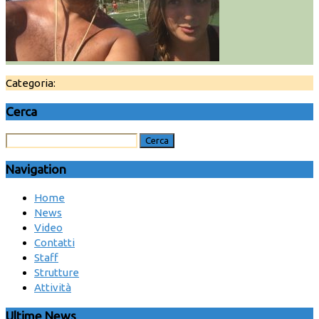
Categoria:
Cerca
Navigation
Home
News
Video
Contatti
Staff
Strutture
Attività
Ultime News