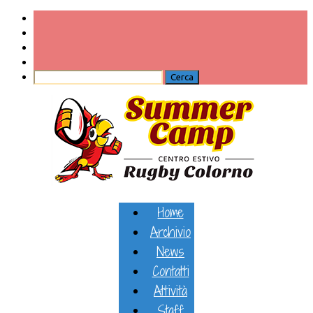
Home
Archivio
News
Contatti
Attività
Staff