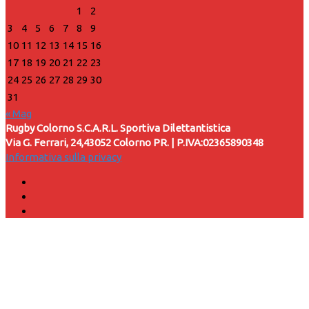
1
2
3
4
5
6
7
8
9
10
11
12
13
14
15
16
17
18
19
20
21
22
23
24
25
26
27
28
29
30
31
« Mag
Rugby Colorno S.C.A.R.L. Sportiva Dilettantistica
Via G. Ferrari, 24,43052 Colorno PR. | P.IVA:02365890348
Informativa sulla privacy