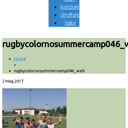
Iscrizioni
Strutture
Video
rugbycolornosummercamp046_
Home
>
rugbycolornosummercamp046_web
2
Mag.2017