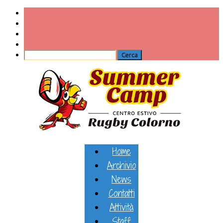
Home
Archivio
News
Contatti
Attività
Staff