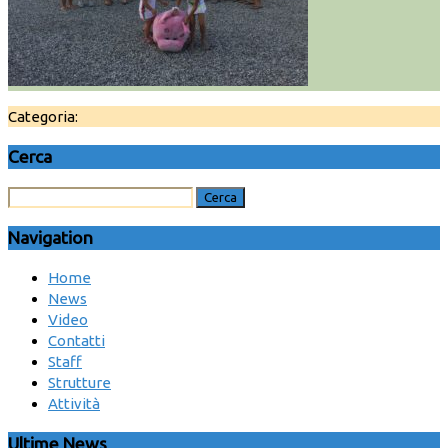
Categoria:
Cerca
Navigation
Home
News
Video
Contatti
Staff
Strutture
Attività
Ultime News