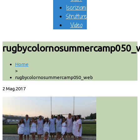
Iscrizioni
Strutture
Video
rugbycolornosummercamp050_
Home
>
rugbycolornosummercamp050_web
2
Mag.2017