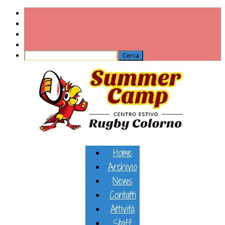
Home
Archivio
News
Contatti
Attività
Staff