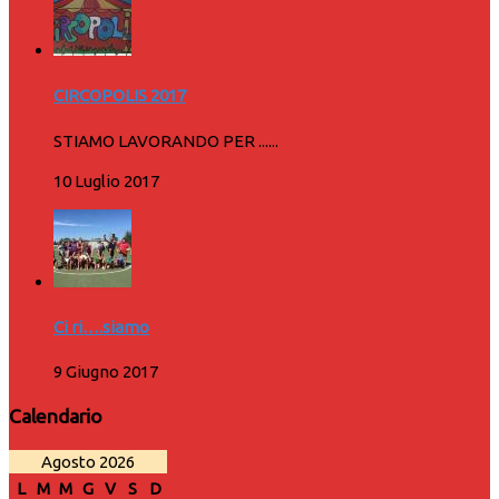
CIRCOPOLIS 2017
STIAMO LAVORANDO PER ......
10 Luglio 2017
Ci ri….siamo
9 Giugno 2017
Calendario
Agosto 2026
L
M
M
G
V
S
D