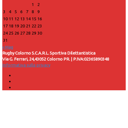
1
2
3
4
5
6
7
8
9
10
11
12
13
14
15
16
17
18
19
20
21
22
23
24
25
26
27
28
29
30
31
« Mag
Rugby Colorno S.C.A.R.L. Sportiva Dilettantistica
Via G. Ferrari, 24,43052 Colorno PR. | P.IVA:02365890348
Informativa sulla privacy