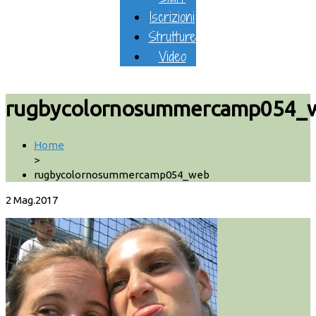
Iscrizioni
Strutture
Video
rugbycolornosummercamp054_
Home
>
rugbycolornosummercamp054_web
2
Mag.2017