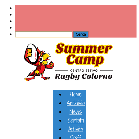
Home
Archivio
News
Contatti
Attività
Staff