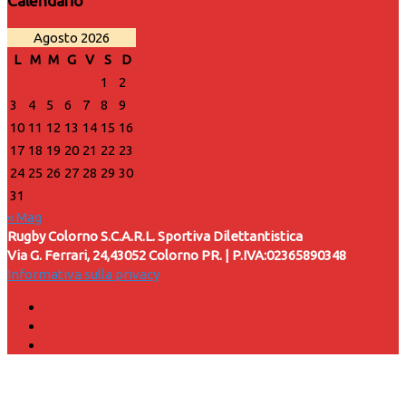
Calendario
Agosto 2026
L
M
M
G
V
S
D
1
2
3
4
5
6
7
8
9
10
11
12
13
14
15
16
17
18
19
20
21
22
23
24
25
26
27
28
29
30
31
« Mag
Rugby Colorno S.C.A.R.L. Sportiva Dilettantistica
Via G. Ferrari, 24,43052 Colorno PR. | P.IVA:02365890348
Informativa sulla privacy