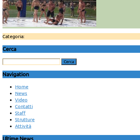
Categoria:
Cerca
Navigation
Home
News
Video
Contatti
Staff
Strutture
Attività
Ultime News