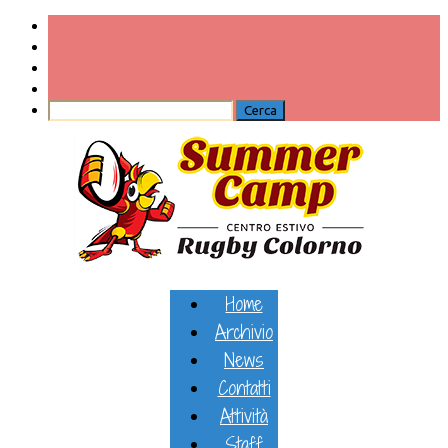
Home
Archivio
News
Contatti
Attività
Staff