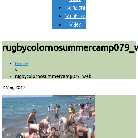
Iscrizioni
Strutture
Video
rugbycolornosummercamp079_
Home
>
rugbycolornosummercamp079_web
2
Mag.2017