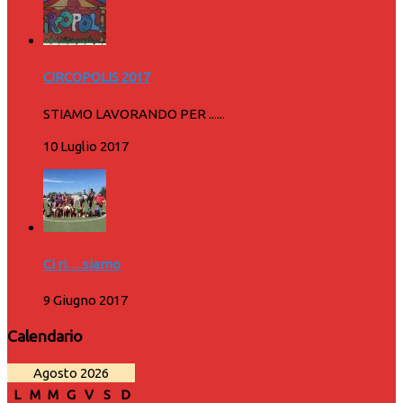
CIRCOPOLIS 2017
STIAMO LAVORANDO PER ......
10 Luglio 2017
Ci ri….siamo
9 Giugno 2017
Calendario
Agosto 2026
L
M
M
G
V
S
D