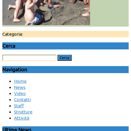
Categoria:
Cerca
Navigation
Home
News
Video
Contatti
Staff
Strutture
Attività
Ultime News