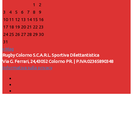
1
2
3
4
5
6
7
8
9
10
11
12
13
14
15
16
17
18
19
20
21
22
23
24
25
26
27
28
29
30
31
« Mag
Rugby Colorno S.C.A.R.L. Sportiva Dilettantistica
Via G. Ferrari, 24,43052 Colorno PR. | P.IVA:02365890348
Informativa sulla privacy