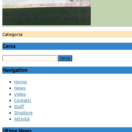
Categoria:
Cerca
Navigation
Home
News
Video
Contatti
Staff
Strutture
Attività
Ultime News