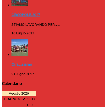
CIRCOPOLIS 2017
STIAMO LAVORANDO PER ......
10 Luglio 2017
Ci ri….siamo
9 Giugno 2017
Calendario
Agosto 2026
L
M
M
G
V
S
D
1
2