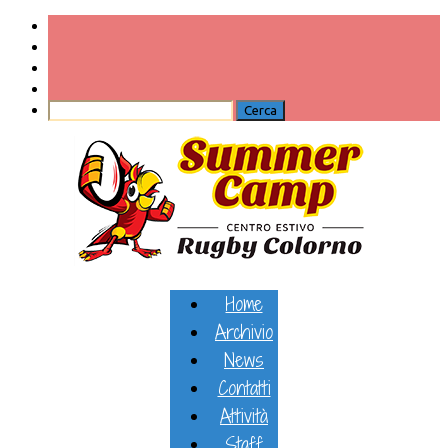
Home
Archivio
News
Contatti
Attività
Staff