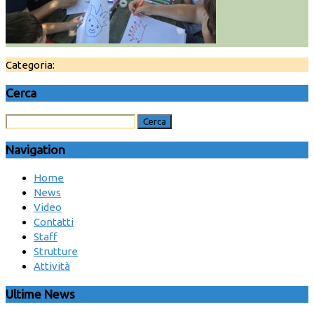
Categoria:
Cerca
Navigation
Home
News
Video
Contatti
Staff
Strutture
Attività
Ultime News