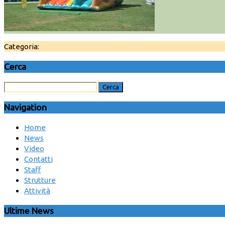
Categoria:
Cerca
Navigation
Home
News
Video
Contatti
Staff
Strutture
Attività
Ultime News