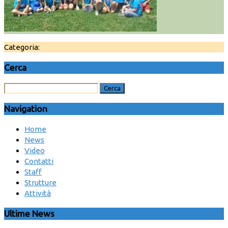
Categoria:
Cerca
Navigation
Home
News
Video
Contatti
Staff
Strutture
Attività
Ultime News