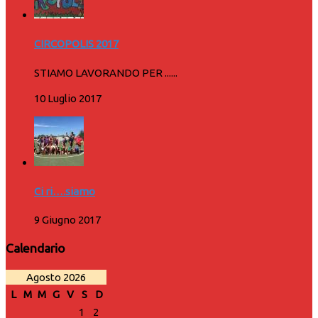
CIRCOPOLIS 2017
STIAMO LAVORANDO PER ......
10 Luglio 2017
Ci ri….siamo
9 Giugno 2017
Calendario
Agosto 2026
L
M
M
G
V
S
D
1
2