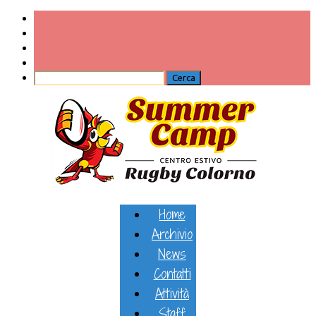
Home
Archivio
News
Contatti
Attività
Staff