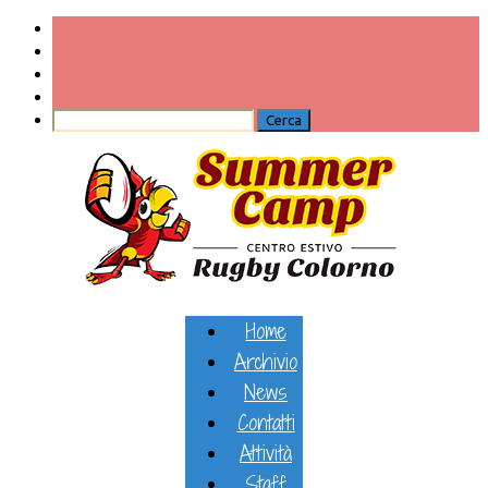
Home
Archivio
News
Contatti
Attività
Staff