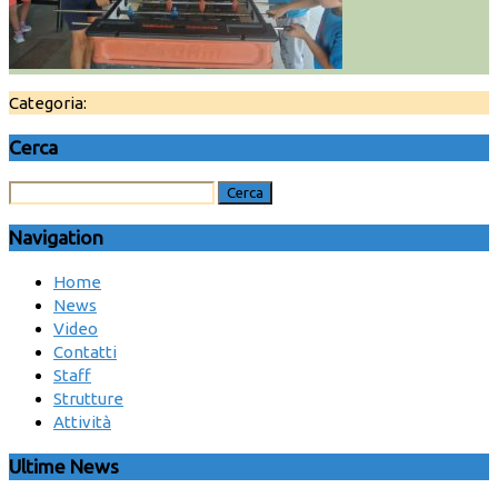
Categoria:
Cerca
Navigation
Home
News
Video
Contatti
Staff
Strutture
Attività
Ultime News