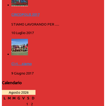
CIRCOPOLIS 2017
STIAMO LAVORANDO PER ......
10 Luglio 2017
Ci ri….siamo
9 Giugno 2017
Calendario
Agosto 2026
L
M
M
G
V
S
D
1
2