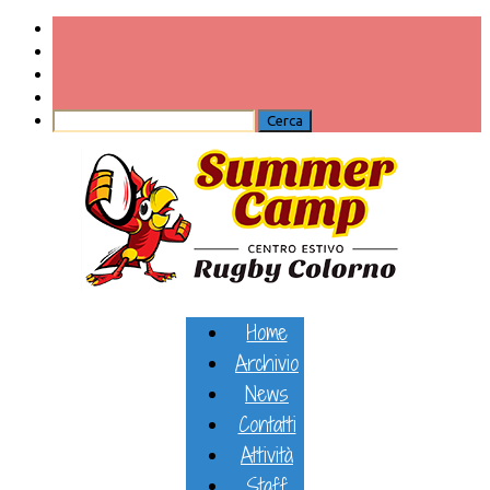
Home
Archivio
News
Contatti
Attività
Staff